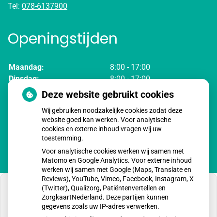
Tel:
078-6137900
Openingstijden
Maandag:
8:00 - 17:00
Dinsdag:
8:00 - 17:00
Woensdag:
8:00 - 17:00
Deze website gebruikt cookies
Donderdag:
8:00 - 17:00
Wij gebruiken noodzakelijke cookies zodat deze
Vrijdag:
8:00 - 17:00
website goed kan werken. Voor analytische
cookies en externe inhoud vragen wij uw
toestemming.
Voor analytische cookies werken wij samen met
Matomo en Google Analytics. Voor externe inhoud
werken wij samen met Google (Maps, Translate en
Reviews), YouTube, Vimeo, Facebook, Instagram, X
(Twitter), Qualizorg, Patiëntenvertellen en
ZorgkaartNederland. Deze partijen kunnen
gegevens zoals uw IP-adres verwerken.
U heeft geen toestemming gegeven voor