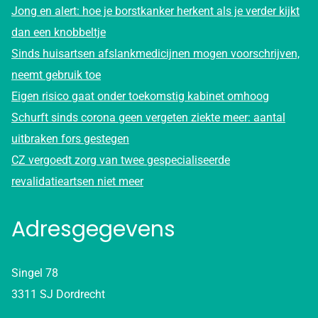
Jong en alert: hoe je borstkanker herkent als je verder kijkt
dan een knobbeltje
Sinds huisartsen afslankmedicijnen mogen voorschrijven,
neemt gebruik toe
Eigen risico gaat onder toekomstig kabinet omhoog
Schurft sinds corona geen vergeten ziekte meer: aantal
uitbraken fors gestegen
CZ vergoedt zorg van twee gespecialiseerde
revalidatieartsen niet meer
Adresgegevens
Singel 78
3311 SJ Dordrecht