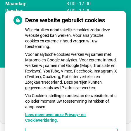
Maandag:
8:00 - 17:00
Dinsdag:
8:00 - 17:00
Woensdag:
8:00 - 17:00
Deze website gebruikt cookies
Donderdag:
8:00 - 17:00
Wij gebruiken noodzakelijke cookies zodat deze
Vrijdag:
8:00 - 17:00
website goed kan werken. Voor analytische
cookies en externe inhoud vragen wij uw
toestemming.
Voor analytische cookies werken wij samen met
Matomo en Google Analytics. Voor externe inhoud
werken wij samen met Google (Maps, Translate en
Reviews), YouTube, Vimeo, Facebook, Instagram, X
(Twitter), Qualizorg, Patiëntenvertellen en
ZorgkaartNederland. Deze partijen kunnen
gegevens zoals uw IP-adres verwerken.
U heeft geen toestemming gegeven voor
Via Cookie-instellingen onderaan de website kunt u
externe inhoud
die nodig is om dit te zien.
op ieder moment uw toestemming intrekken of
aanpassen.
Cookie-instellingen wijzigen
Lees meer over onze Privacy- en
Cookieverklaring.