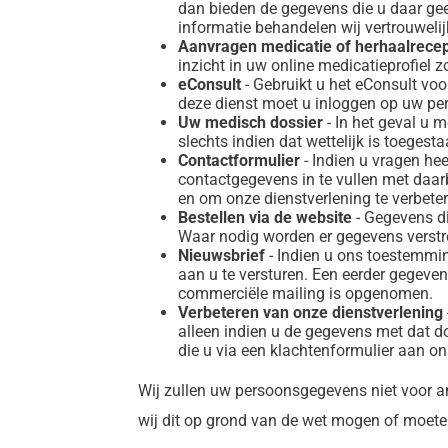
dan bieden de gegevens die u daar gee
informatie behandelen wij vertrouwelij
Aanvragen medicatie of herhaalrece
inzicht in uw online medicatieprofiel z
eConsult
- Gebruikt u het eConsult vo
deze dienst moet u inloggen op uw pe
Uw medisch dossier
- In het geval u
slechts indien dat wettelijk is toeges
Contactformulier
- Indien u vragen he
contactgegevens in te vullen met daa
en om onze dienstverlening te verbeter
Bestellen via de website
- Gegevens di
Waar nodig worden er gegevens verstrek
Nieuwsbrief
- Indien u ons toestemmin
aan u te versturen. Een eerder gegeven 
commerciële mailing is opgenomen.
Verbeteren van onze dienstverlening
alleen indien u de gegevens met dat d
die u via een klachtenformulier aan o
Wij zullen uw persoonsgegevens niet voor 
wij dit op grond van de wet mogen of moete