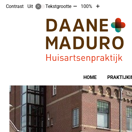
Tekst
Tekst
Contrast
Tekstgrootte
100%
Uit
verkleinen
vergroten
met
met
10%
10%
Hoofdmenu
HOME
PRAKTIJKI