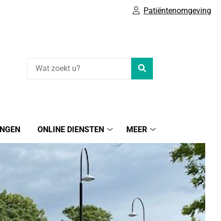
Patiëntenomgeving
Zoeken
INGEN
ONLINE DIENSTEN
MEER
Online
Meer
diensten
submenu
submenu