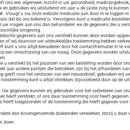
ft ons een algemeen inzicht in uw gezondheid, medicijngebruik
k en gebruiken wij uitsluitend om aan u de juiste zorg te kunnen
pt
- Vraagt u via onze website medicatie aan door in te loggen in
oals dat bij ons bekend is. Vervolgens kunt u medicatie bestellen
or uw vragen aan ons dan behandelen we de gegevens die u verst
rsoonlijke omgeving.
 medische gegevens aan ons verstrekt kunnen deze worden opgen
taan of wij daarvoor uw uitdrukkelijke toestemming hebben verkr
eft kunt u ons altijd benaderen door het contactformulier in te
rbij een omschrijving van uw vraag. Deze gegevens worden uitsl
en.
e u verstrekt bij het plaatsen van een bestelling worden door on
t aan andere partijen die betrokken zijn bij het afhandelen van 
g geeft voor het versturen van een nieuwsbrief, gebruiken wij 
toestemming kunt u altijd intrekken, bijvoorbeeld door op de uits
- Uw gegevens kunnen wij gebruiken voor het verbeteren van onz
oel heeft verstrekt, of ons daar toestemming voor heeft gegeven
ns heeft toegezonden of de toestemming die heeft gegeven voor 
andere dan bovengenoemde doeleinden verwerken, tenzij u daar 
n doen.