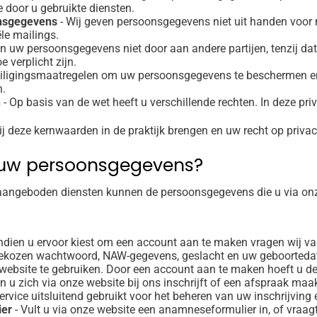
 door u gebruikte diensten.
onsgegevens
- Wij geven persoonsgegevens niet uit handen voor 
le mailings.
n uw persoonsgegevens niet door aan andere partijen, tenzij dat
e verplicht zijn.
ligingsmaatregelen om uw persoonsgegevens te beschermen en e
n.
n
- Op basis van de wet heeft u verschillende rechten. In deze pr
wij deze kernwaarden in de praktijk brengen en uw recht op priv
 uw persoonsgegevens?
 aangeboden diensten kunnen de persoonsgegevens die u via onz
Indien u ervoor kiest om een account aan te maken vragen wij van
lfgekozen wachtwoord, NAW-gegevens, geslacht en uw geboorted
ebsite te gebruiken. Door een account aan te maken hoeft u de 
en u zich via onze website bij ons inschrijft of een afspraak maa
ervice uitsluitend gebruikt voor het beheren van uw inschrijvin
ier
- Vult u via onze website een anamneseformulier in, of vraag