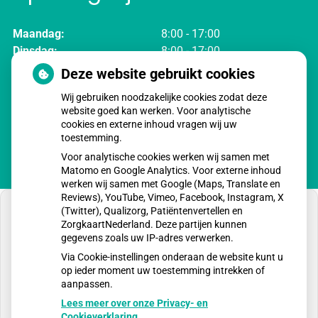
Maandag:
8:00 - 17:00
Dinsdag:
8:00 - 17:00
Woensdag:
8:00 - 17:00
Deze website gebruikt cookies
Donderdag:
8:00 - 17:00
Wij gebruiken noodzakelijke cookies zodat deze
Vrijdag:
8:00 - 17:00
website goed kan werken. Voor analytische
cookies en externe inhoud vragen wij uw
toestemming.
Voor analytische cookies werken wij samen met
Matomo en Google Analytics. Voor externe inhoud
werken wij samen met Google (Maps, Translate en
Reviews), YouTube, Vimeo, Facebook, Instagram, X
(Twitter), Qualizorg, Patiëntenvertellen en
ZorgkaartNederland. Deze partijen kunnen
gegevens zoals uw IP-adres verwerken.
U heeft geen toestemming gegeven voor
Via Cookie-instellingen onderaan de website kunt u
externe inhoud
die nodig is om dit te zien.
op ieder moment uw toestemming intrekken of
aanpassen.
Cookie-instellingen wijzigen
Lees meer over onze Privacy- en
Cookieverklaring.