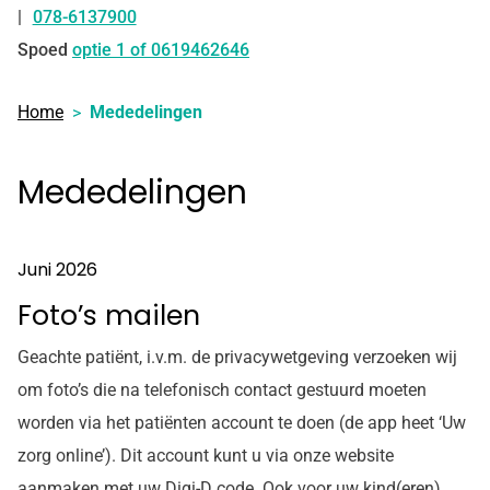
078-6137900
Tel:
Spoed
optie 1 of 0619462646
Home
Mededelingen
Mededelingen
Juni 2026
Foto’s mailen
Geachte patiënt, i.v.m. de privacywetgeving verzoeken wij
om foto’s die na telefonisch contact gestuurd moeten
worden via het patiënten account te doen (de app heet ‘Uw
zorg online’). Dit account kunt u via onze website
aanmaken met uw Digi-D code. Ook voor uw kind(eren)