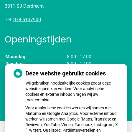
3311 SJ Dordrecht
Tel:
078-6137900
Openingstijden
Maandag:
8:00 - 17:00
Dinsdag:
8:00 - 17:00
Woensdag:
8:00 - 17:00
Deze website gebruikt cookies
Donderdag:
8:00 - 17:00
Wij gebruiken noodzakelijke cookies zodat deze
Vrijdag:
8:00 - 17:00
website goed kan werken. Voor analytische
cookies en externe inhoud vragen wij uw
toestemming.
Voor analytische cookies werken wij samen met
Matomo en Google Analytics. Voor externe inhoud
werken wij samen met Google (Maps, Translate en
Reviews), YouTube, Vimeo, Facebook, Instagram, X
(Twitter), Qualizorg, Patiëntenvertellen en