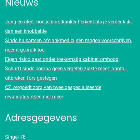
Nieuws
Jong en alert: hoe je borstkanker herkent als je verder kijkt
dan een knobbeltje
Sinds huisartsen afslankmedicijnen mogen voorschrijven,
neemt gebruik toe
Eigen risico gaat onder toekomstig kabinet omhoog
Schurft sinds corona geen vergeten ziekte meer: aantal
uitbraken fors gestegen
CZ vergoedt zorg van twee gespecialiseerde
revalidatieartsen niet meer
Adresgegevens
Singel 78