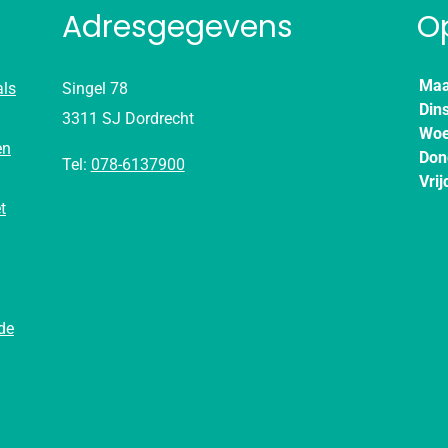
Adresgegevens
O
Maa
als
Singel 78
Din
3311 SJ Dordrecht
Woe
en
Don
Tel:
078-6137900
Vrij
t
de