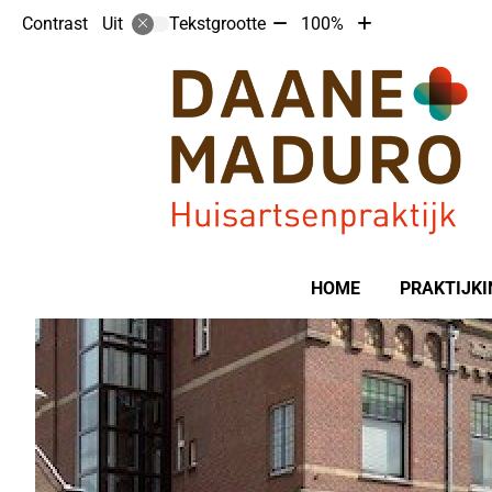
Tekst
Tekst
Contrast
Tekstgrootte
100%
Uit
verkleinen
vergroten
met
met
10%
10%
Hoofdmenu
HOME
PRAKTIJKI