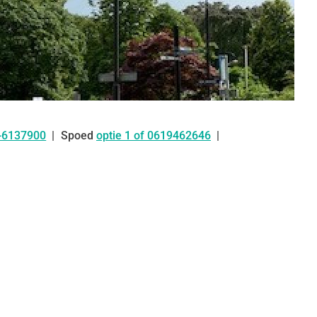
-6137900
Spoed
optie 1 of 0619462646
: