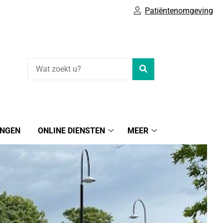
Patiëntenomgeving
Zoeken
INGEN
ONLINE DIENSTEN
MEER
Online
Meer
diensten
submenu
submenu