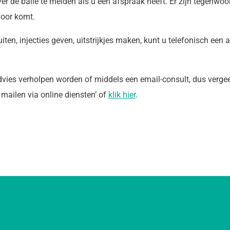
er de balie te melden als u een afspraak heeft. Er zijn tegenwoo
voor komt.
ten, injecties geven, uitstrijkjes maken, kunt u telefonisch een 
vies verholpen worden of middels een email-consult, dus vergeet 
 mailen via online diensten’ of
klik hier
.