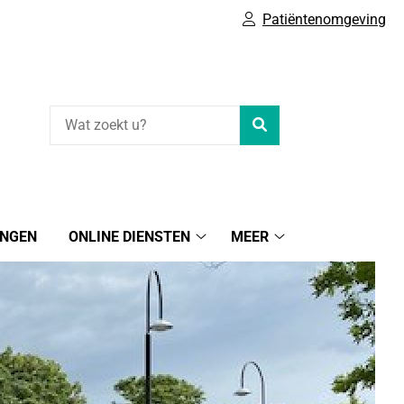
Patiëntenomgeving
Zoeken
INGEN
ONLINE DIENSTEN
MEER
Online
Meer
diensten
submenu
submenu