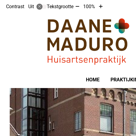
Tekst
Tekst
Contrast
Tekstgrootte
100%
Uit
verkleinen
vergroten
met
met
10%
10%
Hoofdmenu
HOME
PRAKTIJKI