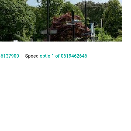
-6137900
Spoed
optie 1 of 0619462646
: