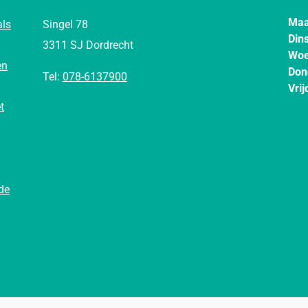
Maa
als
Singel 78
Din
3311 SJ Dordrecht
Woe
en
Don
Tel:
078-6137900
Vrij
t
de