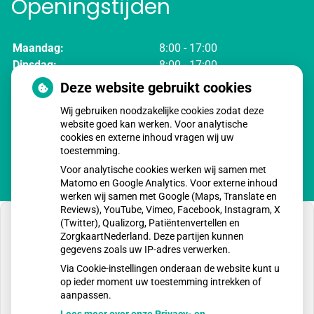
Openingstijden
Maandag:
8:00 - 17:00
Dinsdag:
8:00 - 17:00
Woensdag:
8:00 - 17:00
Deze website gebruikt cookies
Donderdag:
8:00 - 17:00
Wij gebruiken noodzakelijke cookies zodat deze
Vrijdag:
8:00 - 17:00
website goed kan werken. Voor analytische
cookies en externe inhoud vragen wij uw
toestemming.
Voor analytische cookies werken wij samen met
Matomo en Google Analytics. Voor externe inhoud
werken wij samen met Google (Maps, Translate en
Reviews), YouTube, Vimeo, Facebook, Instagram, X
(Twitter), Qualizorg, Patiëntenvertellen en
ZorgkaartNederland. Deze partijen kunnen
gegevens zoals uw IP-adres verwerken.
U heeft geen toestemming gegeven voor
Via Cookie-instellingen onderaan de website kunt u
externe inhoud
die nodig is om dit te zien.
op ieder moment uw toestemming intrekken of
aanpassen.
Cookie-instellingen wijzigen