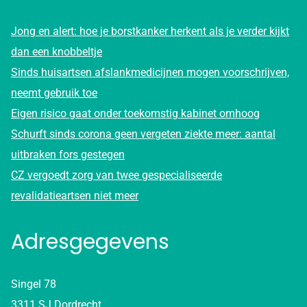
Jong en alert: hoe je borstkanker herkent als je verder kijkt
dan een knobbeltje
Sinds huisartsen afslankmedicijnen mogen voorschrijven,
neemt gebruik toe
Eigen risico gaat onder toekomstig kabinet omhoog
Schurft sinds corona geen vergeten ziekte meer: aantal
uitbraken fors gestegen
CZ vergoedt zorg van twee gespecialiseerde
revalidatieartsen niet meer
Adresgegevens
Singel 78
3311 SJ Dordrecht