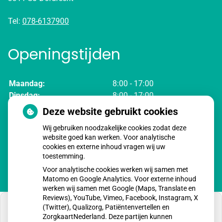
Tel:
078-6137900
Openingstijden
Maandag:
8:00 - 17:00
Dinsdag:
8:00 - 17:00
Woensdag:
8:00 - 17:00
Deze website gebruikt cookies
Donderdag:
8:00 - 17:00
Wij gebruiken noodzakelijke cookies zodat deze
Vrijdag:
8:00 - 17:00
website goed kan werken. Voor analytische
cookies en externe inhoud vragen wij uw
toestemming.
Voor analytische cookies werken wij samen met
Matomo en Google Analytics. Voor externe inhoud
werken wij samen met Google (Maps, Translate en
Reviews), YouTube, Vimeo, Facebook, Instagram, X
(Twitter), Qualizorg, Patiëntenvertellen en
ZorgkaartNederland. Deze partijen kunnen