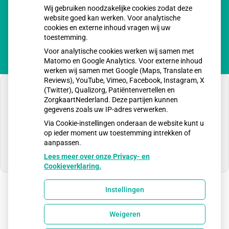
Wij gebruiken noodzakelijke cookies zodat deze
Vrijdag:
8:00 - 17:00
website goed kan werken. Voor analytische
cookies en externe inhoud vragen wij uw
toestemming.
Voor analytische cookies werken wij samen met
Matomo en Google Analytics. Voor externe inhoud
werken wij samen met Google (Maps, Translate en
Reviews), YouTube, Vimeo, Facebook, Instagram, X
(Twitter), Qualizorg, Patiëntenvertellen en
ZorgkaartNederland. Deze partijen kunnen
gegevens zoals uw IP-adres verwerken.
U heeft geen toestemming gegeven voor
Via Cookie-instellingen onderaan de website kunt u
externe inhoud
die nodig is om dit te zien.
op ieder moment uw toestemming intrekken of
aanpassen.
Cookie-instellingen wijzigen
Lees meer over onze Privacy- en
Cookieverklaring.
Instellingen
Uw Zorg Online
|
Beheer
Weigeren