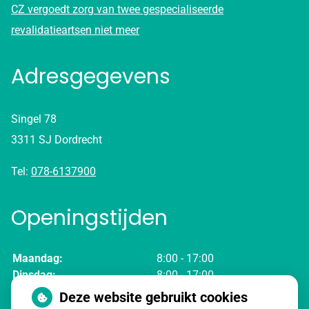
CZ vergoedt zorg van twee gespecialiseerde
revalidatieartsen niet meer
Adresgegevens
Singel 78
3311 SJ Dordrecht
Tel:
078-6137900
Openingstijden
Maandag:
8:00 - 17:00
Dinsdag:
8:00 - 17:00
Woensdag:
8:00 - 17:00
Deze website gebruikt cookies
Donderdag:
8:00 - 17:00