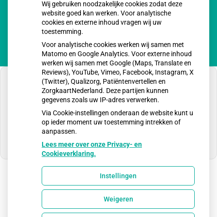
Wij gebruiken noodzakelijke cookies zodat deze
Vrijdag:
8:00 - 17:00
website goed kan werken. Voor analytische
cookies en externe inhoud vragen wij uw
toestemming.
Voor analytische cookies werken wij samen met
Matomo en Google Analytics. Voor externe inhoud
werken wij samen met Google (Maps, Translate en
Reviews), YouTube, Vimeo, Facebook, Instagram, X
(Twitter), Qualizorg, Patiëntenvertellen en
ZorgkaartNederland. Deze partijen kunnen
gegevens zoals uw IP-adres verwerken.
U heeft geen toestemming gegeven voor
Via Cookie-instellingen onderaan de website kunt u
externe inhoud
die nodig is om dit te zien.
op ieder moment uw toestemming intrekken of
aanpassen.
Cookie-instellingen wijzigen
Lees meer over onze Privacy- en
Cookieverklaring.
Instellingen
Uw Zorg Online
|
Beheer
Weigeren