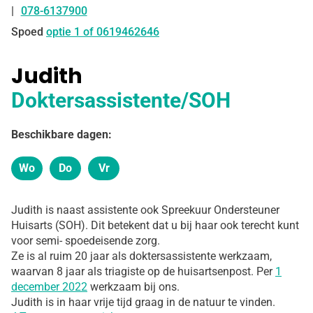
078-6137900
Tel:
Spoed
optie 1 of 0619462646
Judith
Doktersassistente/SOH
Beschikbare dagen:
Wo
Do
Vr
Woensdag
Donderdag
Vrijdag
Judith is naast assistente ook Spreekuur Ondersteuner
Huisarts (SOH).
Dit betekent dat u bij haar ook terecht kunt
voor semi- spoedeisende zorg.
Ze is al ruim 20 jaar als doktersassistente werkzaam,
waarvan 8 jaar als triagiste op de huisartsenpost. Per
1
december 2022
werkzaam bij ons.
Judith is in haar vrije tijd graag in de natuur te vinden.