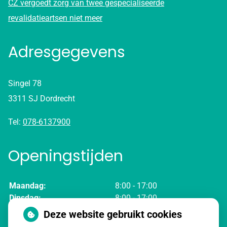
CZ vergoedt zorg van twee gespecialiseerde
revalidatieartsen niet meer
Adresgegevens
Singel 78
3311 SJ Dordrecht
Tel:
078-6137900
Openingstijden
Maandag:
8:00 - 17:00
Dinsdag:
8:00 - 17:00
Woensdag:
8:00 - 17:00
Deze website gebruikt cookies
Donderdag:
8:00 - 17:00