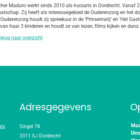
ther Maduro werkt sinds 2010 als huisarts in Dordrecht. Vanaf 
atschap. Zij heeft als interessegebied de Ouderenzorg en het doe
 Ouderenzorg houdt zij spreekuur in de ‘Prinsemarij’ en ‘Het Gast
 van haar 3 kinderen en houdt ze van lezen, films kijken en dans.
erug naar overzicht
Adresgegevens
O
Maa
als
Singel 78
Din
3311 SJ Dordrecht