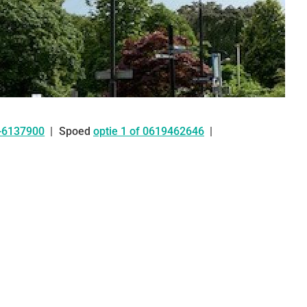
-6137900
Spoed
optie 1 of 0619462646
: