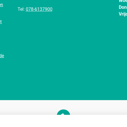
Woe
en
Don
Tel:
078-6137900
Vrij
t
de
U heeft geen toestemming gegeven voor