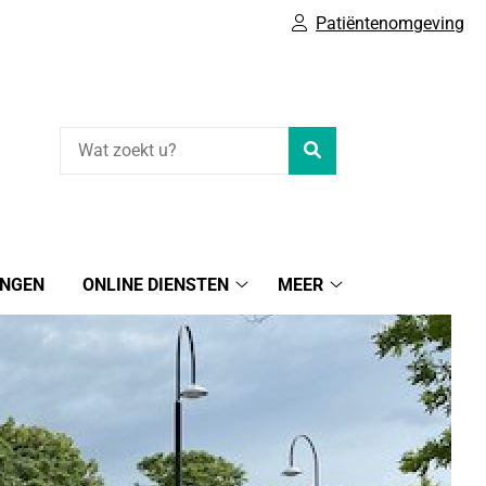
Patiëntenomgeving
Zoeken
INGEN
ONLINE DIENSTEN
MEER
Online
Meer
diensten
submenu
submenu