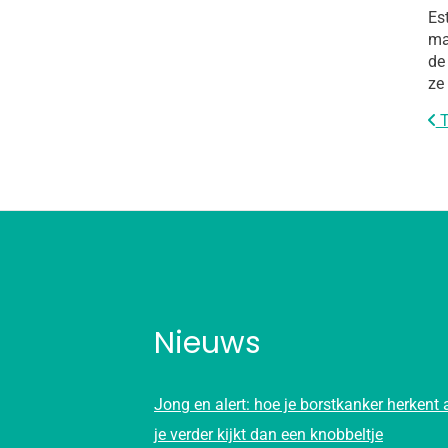
Es
ma
de
ze
T
Nieuws
Jong en alert: hoe je borstkanker herkent 
je verder kijkt dan een knobbeltje