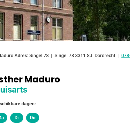
Maduro Adres: Singel 78
Singel
78
3311 SJ
Dordrecht
078
Tel
sther Maduro
uisarts
schikbare dagen:
Ma
Di
Do
Maandag
Dinsdag
Donderdag