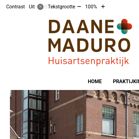
Tekst
Tekst
Contrast
Tekstgrootte
100%
Uit
verkleinen
vergroten
met
met
10%
10%
Hoofdmenu
HOME
PRAKTIJKI